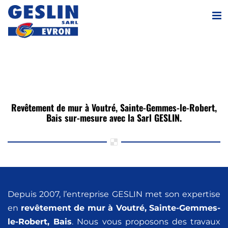
Passer
au
contenu
Revêtement de mur à Voutré, Sainte-Gemmes-le-Robert,
Bais sur-mesure avec la Sarl GESLIN.
Depuis 2007, l’entreprise GESLIN met son expertise
en
revêtement de mur
à Voutré, Sainte-Gemmes-
le-Robert, Bais
. Nous vous proposons des travaux