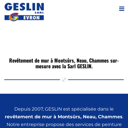
Passer
au
contenu
Revêtement de mur à Montsûrs, Neau, Chammes sur-
mesure avec la Sarl GESLIN.
Depuis 2007, GESLIN est spécialisée dans le
revêtement de mur
à Montsûrs, Neau, Chammes
.
Notre entreprise propose des services de peinture