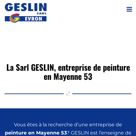
Passer
au
contenu
La Sarl GESLIN, entreprise de peinture
en Mayenne 53
Vous êtes à la recherche d’une entreprise de
peinture
en Mayenne 53
? GESLIN est l’enseigne de